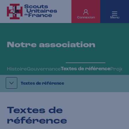
Connexion
Menu
Notre association
Textes de référence
Histoire
Gouvernance
Projet 
Textes de référence
Textes de
référence