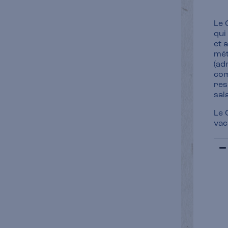
Le 
qui
et 
mét
(ad
com
res
sal
Le 
vac