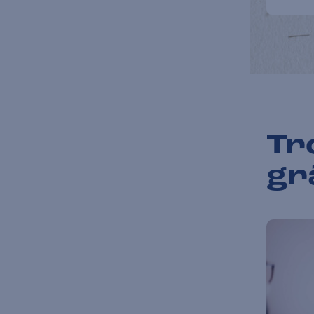
Tr
gr