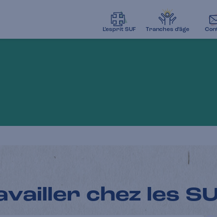
L’esprit SUF
Tranches d’âge
Con
availler chez les S