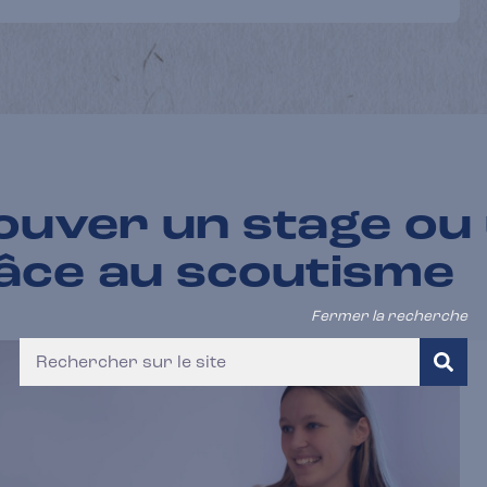
ouver un stage ou 
âce au scoutisme
Fermer la recherche