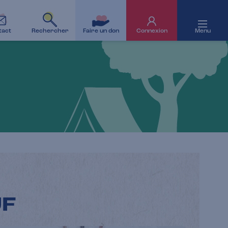
tact
Rechercher
Faire un don
Connexion
Menu
UF