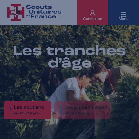
Connexion
Menu
Les tranches
d’âge
Les routiers
Les guides-aînées
de 17 à 25 ans
de 17 à 25 ans