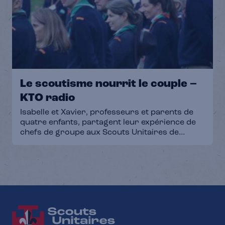
bénévolat et développent des compétences
valorisées dans le monde professionnel.
Pourquoi la pédagogie créée par Baden-Powell
au début du […]
Le scoutisme nourrit le couple –
KTO radio
Isabelle et Xavier, professeurs et parents de
quatre enfants, partagent leur expérience de
chefs de groupe aux Scouts Unitaires de
France. Cette mission a profondément nourri
leur vie conjugale et familiale. Ils ont appris à
travailler ensemble, à se faire confiance, à
inventer des imaginaires et à mettre leur
couple au service de nouvelles missions.
Retrouve le podcast complet ici !