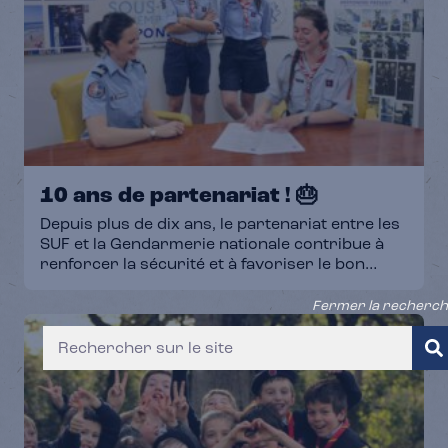
10 ans de partenariat ! 🎂
Depuis plus de dix ans, le partenariat entre les
SUF et la Gendarmerie nationale contribue à
renforcer la sécurité et à favoriser le bon
déroulement des camps partout en France.
👮‍♀️Avant chaque camp d’été, les chefs prennent
Fermer la recherc
contact avec la brigade de gendarmerie la plus
proche du lieu de camp. 🙌Aujourd’hui, trois
cheftaines présentent à un gendarme
l’organisation du camp et les informations
essentielles au bon déroulement du séjour et à
la sécurité de tous. Un échange simple, concret
et utile, au service des jeunes et de leurs