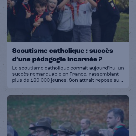
encadrants. Retrouve la vidéo sur le
partenariat ici !
Scoutisme catholique : succès
d’une pédagogie incarnée ?
Le scoutisme catholique connaît aujourd’hui un
succès remarquable en France, rassemblant
plus de 160 000 jeunes. Son attrait repose sur
une pédagogie d’« éducation intégrale » fondée
sur l’expérience concrète, la progression
personnelle, la vie en communauté, le contact
avec la nature et la relation à Dieu, cette
méthode semble répondre aux attentes de
nombreuses familles. Une étude de l’IFOP
publiée en 2024 souligne d’ailleurs son utilité
sociale : les anciens scouts se montrent
davantage engagés dans la vie civique, le